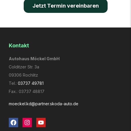
Jetzt Termin vereinbaren
Kontakt
Autohaus Möckel GmbH
Colditzer Str. 3a
09306 Rochlitz
Tel.:
03737 49781
Fax.: 03737 48817
moeckel.kd­@partner.skoda-auto.de