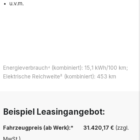
u.v.m.
Energieverbrauch⁴ (kombi­niert): 15,1 kWh/100 km;
Elektrische Reichweite² (kombiniert): 453 km
Beispiel Leasingangebot:
Fahrzeugpreis (ab Werk):* 31.420,17 €
(zzgl.
MwSt.)