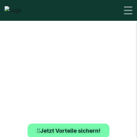
Geschäfts­
leasing­
angebot
ab Mai 2026.
Jetzt Vorteile sichern!