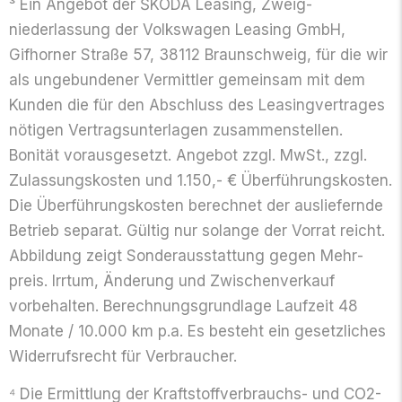
³ Ein Angebot der ŠKODA Leasing, Zweig­
niederlassung der Volkswagen Leasing GmbH,
Gifhorner Straße 57, 38112 Braun­schweig, für die wir
als ungebundener Vermittler gemeinsam mit dem
Kunden die für den Abschluss des Leasing­vertrages
nötigen Vertrags­unterlagen zusammen­stellen.
Bonität voraus­gesetzt. Angebot zzgl. MwSt., zzgl.
Zulassungs­kosten und 1.150,- € Überführungskosten.
Die Überführungs­kosten berechnet der ausliefernde
Betrieb separat. Gültig nur solange der Vorrat reicht.
Abbildung zeigt Sonder­ausstattung gegen Mehr­
preis. Irrtum, Änderung und Zwischen­verkauf
vorbehalten. Berechnungs­grundlage Laufzeit 48
Monate / 10.000 km p.a. Es besteht ein gesetz­liches
Widerrufs­recht für Verbraucher.
⁴ Die Ermittlung der Kraftstoff­verbrauchs- und CO2-