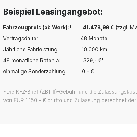
Beispiel Leasingangebot:
Fahrzeugpreis (ab Werk):* 41.478,99 €
(zzgl. M
Vertragsdauer:
48 Monate
Jährliche Fahrleistung: 10.000 km
48 monatliche Raten à: 329,- €¹
einmalige Sonderzahlung: 0,- €
*Die KFZ-Brief (ZBT II)-Gebühr und die Zu­lassungs­­­kos
von EUR 1.150,- € brutto und Zu­lassung be­rechnet der a