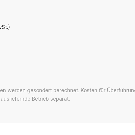
wSt.)
ten werden ge­sondert be­rechnet. Kosten für Über­­führun
us­­­liefernde Betrieb separat.