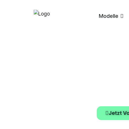
Modelle
Ges
ang
ab Mär
Jetzt Vo