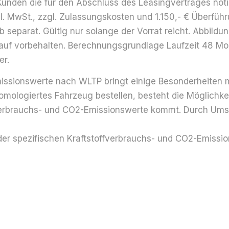
nden die für den Abschluss des Leasing­vertrages nöti
l. MwSt., zzgl. Zulassungs­kosten und 1.150,- € Überfüh
 separat. Gültig nur solange der Vorrat reicht. Abbildu
auf vorbehalten. Berechnungs­grundlage Laufzeit 48 Mon
er.
missionswerte nach WLTP bringt einige Besonder­heiten m
omologiertes Fahrzeug bestellen, besteht die Möglichke
­verbrauchs- und CO2-Emissionswerte kommt. Durch Umst
der spezifischen Kraftstoff­verbrauchs- und CO2-Emissi