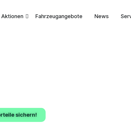
Aktionen
Fahrzeugangebote
News
Ser
chäfts­leasing­
ebot
z 2026.
rteile sichern!