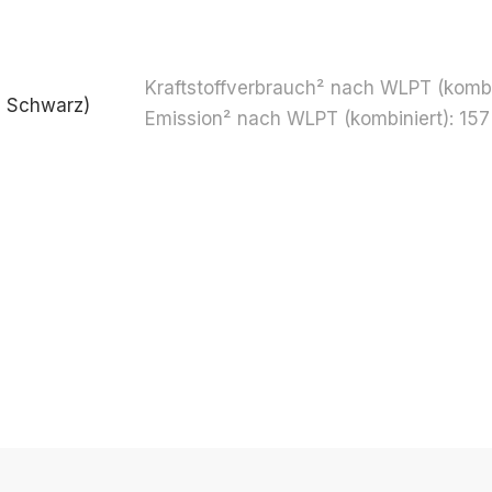
Kraftstoff­verbrauch² nach WLPT (kombi­
l Schwarz)
Emission² nach WLPT (kombi­niert): 15