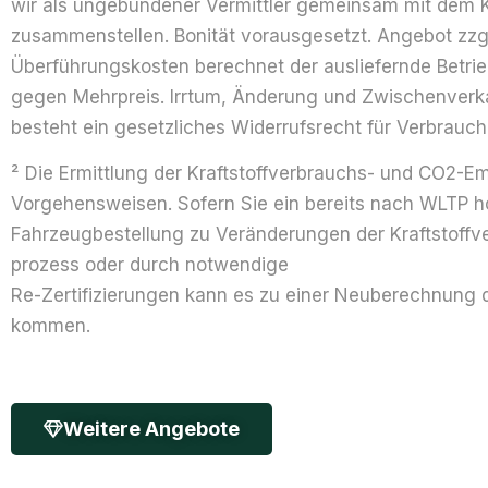
wir als ungebundener Vermittler gemeinsam mit dem Ku
zusammen­stellen. Bonität voraus­gesetzt. Angebot zzg
Überführungs­kosten berechnet der ausliefernde Betrieb
gegen Mehr­preis. Irrtum, Änderung und Zwischen­verk
besteht ein gesetz­liches Widerrufs­recht für Verbrauch
² Die Ermittlung der Kraftstoff­verbrauchs- und CO2-E
Vorgehens­weisen. Sofern Sie ein bereits nach WLTP h
Fahrzeugbestellung zu Veränderungen der Kraftstoff
prozess oder durch notwendige
Re-Zerti­fizierungen kann es zu einer Neu­berechnung 
kommen.
Weitere Angebote