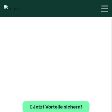
Geschäfts­
leasing­
angebot
ab März 2026.
Jetzt Vorteile sichern!