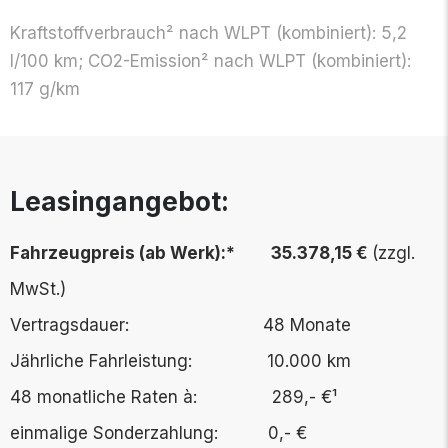
Kraftstoff­verbrauch² nach WLPT (kombi­niert): 5,2
l/100 km; CO2-Emission² nach WLPT (kombi­niert):
117 g/km
Leasingangebot:
Fahrzeugpreis (ab Werk):* 35.378,15 €
(zzgl.
MwSt.)
Vertragsdauer:
48 Monate
Jährliche Fahrleistung: 10.000 km
48 monatliche Raten à: 289,- €¹
einmalige Sonderzahlung: 0,- €