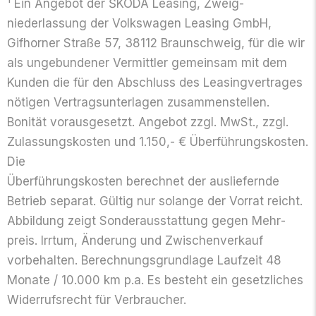
¹ Ein Angebot der ŠKODA Leasing, Zweig­
niederlassung der Volkswagen Leasing GmbH,
Gifhorner Straße 57, 38112 Braun­schweig, für die wir
als ungebundener Vermittler gemeinsam mit dem
Kunden die für den Abschluss des Leasing­vertrages
nötigen Vertrags­unterlagen zusammen­stellen.
Bonität voraus­gesetzt. Angebot zzgl. MwSt., zzgl.
Zulassungs­kosten und 1.150,- € Überführungskosten.
Die
Überführungs­kosten berechnet der ausliefernde
Betrieb separat. Gültig nur solange der Vorrat reicht.
Abbildung zeigt Sonder­ausstattung gegen Mehr­
preis. Irrtum, Änderung und Zwischen­verkauf
vorbehalten. Berechnungs­grundlage Laufzeit 48
Monate / 10.000 km p.a. Es besteht ein gesetz­liches
Widerrufs­recht für Verbraucher.