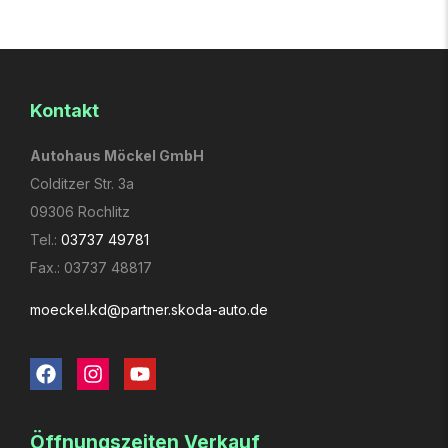
Kontakt
Autohaus Möckel GmbH
Colditzer Str. 3a
09306 Rochlitz
Tel.:
03737 49781
Fax.: 03737 48817
moeckel.kd­@partner.skoda-auto.de
Öffnungs­zeiten Verkauf