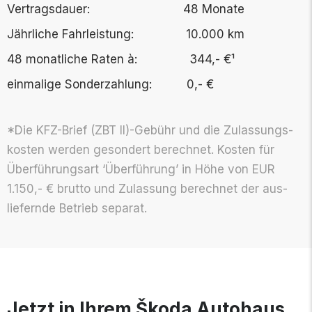
Vertragsdauer:
48 Monate
Jährliche Fahrleistung: 10.000 km
48 monatliche Raten à: 344,- €¹
einmalige Sonderzahlung: 0,- €
*Die KFZ-Brief (ZBT II)-Gebühr und die Zu­lassungs­­­
kosten werden ge­sondert be­rechnet. Kosten für
Über­­führungsart ‘Über­­führung’ in Höhe von EUR
1.150,- € brutto und Zu­lassung be­rechnet der aus­­­
liefernde Betrieb separat.
Jetzt in Ihrem Škoda Autohaus