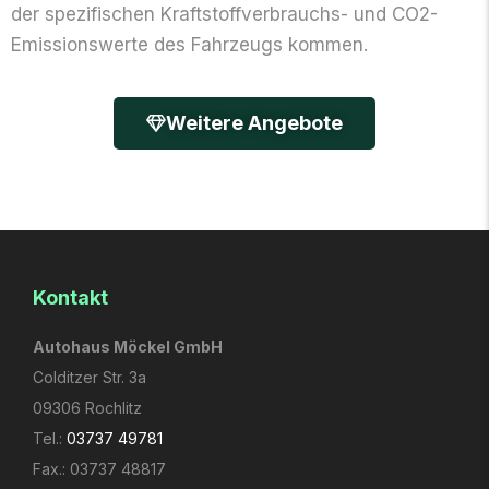
der spezifischen Kraftstoff­verbrauchs- und CO2-
Emissions­werte des Fahrzeugs kommen.
Weitere Angebote
Kontakt
Autohaus Möckel GmbH
Colditzer Str. 3a
09306 Rochlitz
Tel.:
03737 49781
Fax.: 03737 48817